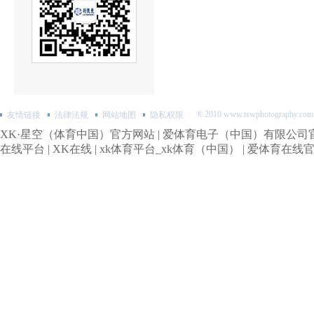
® 2010 www.tswphotography.com
友情链接
法律法规
网站地图
隐私权限
XK·星空（体育中国）官方网站
|
爱体育电子（中国）有限公司
在线平台
|
XK在线
|
xk体育平台_xk体育（中国）
|
爱体育在线