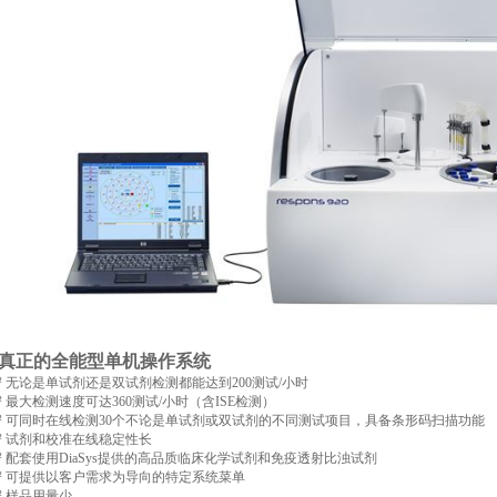
真正的全能型单机操作系统
² 无论是单试剂还是双试剂检测都能达到200测试/小时
² 最大检测速度可达360测试/小时（含ISE检测）
² 可同时在线检测30个不论是单试剂或双试剂的不同测试项目，具备条形码扫描功能
² 试剂和校准在线稳定性长
² 配套使用DiaSys提供的高品质临床化学试剂和免疫透射比浊试剂
² 可提供以客户需求为导向的特定系统菜单
² 样品用量少