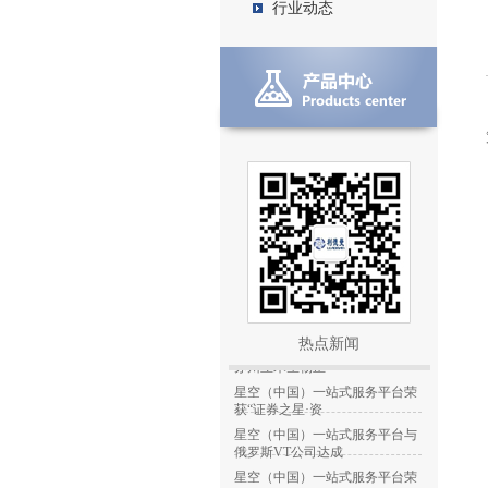
行业动态
为促进医学装备领域发展
山水之都，美丽重庆！利
星空（中国）一站式服务平台荣
获“2017年度中国
2017全国检验大会圆满落幕
星空（中国）一站式服务平台闪
耀CACLP 2025：创新
邀请函丨星空（中国）一站式服
务平台邀您共聚
星空（中国）一站式服务平台获
评中上协“2024上
星空（中国）一站式服务平台再
次入选 “北京专
热点新闻
星空（中国）一站式服务平台与
苏州立禾生物正
星空（中国）一站式服务平台荣
获“证券之星·资
星空（中国）一站式服务平台与
俄罗斯VT公司达成
星空（中国）一站式服务平台荣