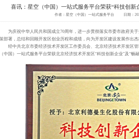
喜讯：星空（中国）一站式服务平台荣获“科技创新企
作者：星空（中国）一站式服务平台
日期：2020
为庆祝中华人民共和国成立70周年，进一步贯彻落实市委市政府关
策部署，总结和回顾开发区创业历程和成绩，向为开发区建设发展作出杰
经中共北京市委经济技术开发区工作委员会、北京经济技术开发区管理委员
（中国）一站式服务平台荣获北京经济技术开发区“科技创新企业”及“畅