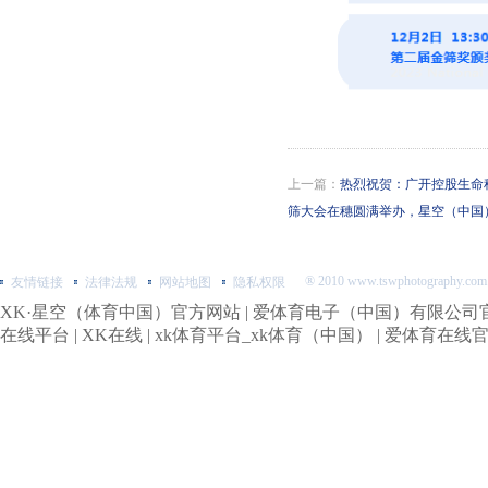
获“2017年度中国
2017全国检验大会圆满落幕
星空（中国）一站式服务平台闪
耀CACLP 2025：创新
邀请函丨星空（中国）一站式服
务平台邀您共聚
星空（中国）一站式服务平台获
评中上协“2024上
上一篇：
热烈祝贺：广开控股生命
星空（中国）一站式服务平台再
筛大会在穗圆满举办，星空（中国
次入选 “北京专
® 2010 www.tswphotography.com
友情链接
法律法规
网站地图
隐私权限
XK·星空（体育中国）官方网站
|
爱体育电子（中国）有限公司
在线平台
|
XK在线
|
xk体育平台_xk体育（中国）
|
爱体育在线