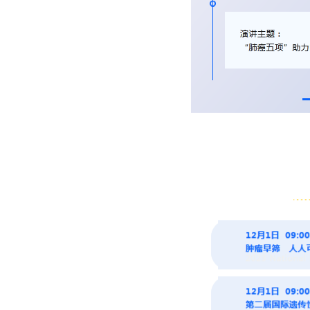
喜报|星空（中国）一站式服务平
台获评北京经开
科研创新│星空（中国）一站式
服务平台ST2科研
科研创新 │ 星空（中国）一站式
服务平台子公司
喜讯丨星空（中国）一站式服务
平台荣登2023北京
会议回顾丨第二届ZAODX世界
会议预告丨星空（中国）一站式
服务平台与您相
汇聚智慧 ：善济学社第一
热烈祝贺：广开控股生命
广州开发区管委会副主任
广州市黄埔区委书记陈杰
星空（中国）一站式服务平台与
高博医疗集团达
喜讯！星空（中国）一站式服务