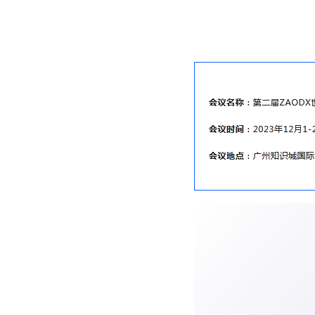
喜讯：星空（中国）一站式服务
平台参考实验室
星空（中国）一站式服务平台成
功举办2018年代理
星空（中国）一站式服务平台盛
大亮相2018美国芝
星空（中国）一站式服务平台在
2017年RELA试验中再
星空（中国）一站式服务平台在
2018年卫生部参考
为促进医学装备领域发展
山水之都，美丽重庆！利
星空（中国）一站式服务平台荣
获“2017年度中国
2017全国检验大会圆满落幕
星空（中国）一站式服务平台闪
耀CACLP 2025：创新
邀请函丨星空（中国）一站式服
务平台邀您共聚
星空（中国）一站式服务平台获