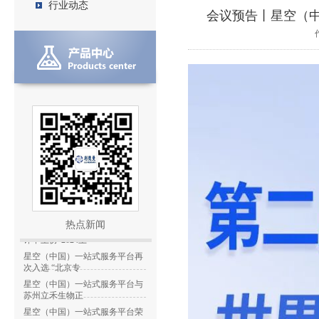
行业动态
星空（中国）一站式服务平台在
会议预告丨星空（
2018年卫生部参考
为促进医学装备领域发展
山水之都，美丽重庆！利
星空（中国）一站式服务平台荣
获“2017年度中国
2017全国检验大会圆满落幕
星空（中国）一站式服务平台闪
耀CACLP 2025：创新
邀请函丨星空（中国）一站式服
务平台邀您共聚
星空（中国）一站式服务平台获
评中上协“2024上
热点新闻
星空（中国）一站式服务平台再
次入选 “北京专
星空（中国）一站式服务平台与
苏州立禾生物正
星空（中国）一站式服务平台荣
获“证券之星·资
星空（中国）一站式服务平台与