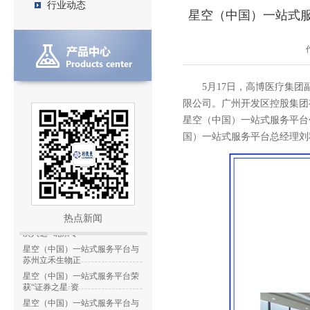
行业动态
星空（中国）一站式服务平台在
星空（中国）一站式
2018年卫生部参考
为促进医学装备领域发展
山水之都，美丽重庆！利
5月17日，高博医疗集
星空（中国）一站式服务平台荣
获“2017年度中国
限公司。广州开发区控股集团
2017全国检验大会圆满落幕
星空（中国）一站式服务平台
国）一站式服务平台总经理刘
星空（中国）一站式服务平台闪
耀CACLP 2025：创新
邀请函丨星空（中国）一站式服
务平台邀您共聚
星空（中国）一站式服务平台获
评中上协“2024上
热点新闻
星空（中国）一站式服务平台再
次入选 “北京专
星空（中国）一站式服务平台与
苏州立禾生物正
星空（中国）一站式服务平台荣
获“证券之星·资
星空（中国）一站式服务平台与