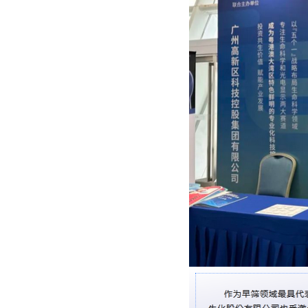
星空（中国）一站式服务平台在
2018年卫生部参考
为促进医学装备领域发展
山水之都，美丽重庆！利
星空（中国）一站式服务平台荣
获“2017年度中国
2017全国检验大会圆满落幕
星空（中国）一站式服务平台闪
耀CACLP 2025：创新
邀请函丨星空（中国）一站式服
务平台邀您共聚
星空（中国）一站式服务平台获
评中上协“2024上
星空（中国）一站式服务平台再
次入选 “北京专
星空（中国）一站式服务平台与
苏州立禾生物正
星空（中国）一站式服务平台荣
获“证券之星·资
星空（中国）一站式服务平台与