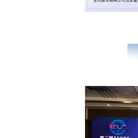
俄罗斯VT公司达成
星空（中国）一站式服务平台荣
获《中国基金报
清远市市委副书记、市长
中国品牌日丨 星空（中国）一站
式服务平台以品
活动回顾丨响应健康中国
IFCC执行委员会秘书长及北
星空平台丨星空（中国）一站式
服务平台2023年度
2024年会盛典丨星空（中国）一
站式服务平台年会
喜报|星空（中国）一站式服务平
台获评北京经开
科研创新│星空（中国）一站式
服务平台ST2科研
科研创新 │ 星空（中国）一站式
服务平台子公司
喜讯丨星空（中国）一站式服务
平台荣登2023北京