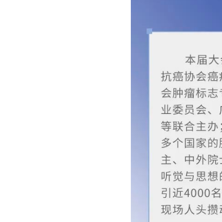
广州开发区管委会副主任
广州市黄埔区委书记陈杰
星空（中国）一站式服务平台与
高博医疗集团达
喜讯！星空（中国）一站式服务
平台成功入选“
喜讯！星空（中国）一站式服务
平台获评北京市
喜讯！星空（中国）一站式服务
平台医学参考实
星空（中国）一站式服务平台荣
获经开区五星公
星空（中国）一站式服务平台签
约MAI47、纷享销客
星空（中国）一站式服务平台与
润达医疗达成战
星空（中国）一站式服务平台董
事长王凯翔先生
喜讯！星空（中国）一站式服务
平台医学参考实
阿匹斯科技两项新型冠状