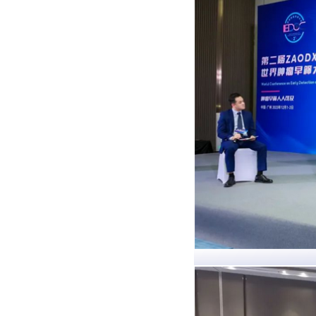
约MAI47、纷享销客
星空（中国）一站式服务平台与
润达医疗达成战
星空（中国）一站式服务平台董
事长王凯翔先生
喜讯！星空（中国）一站式服务
平台医学参考实
阿匹斯科技两项新型冠状
心系武汉|北京星空（中国）一站
式服务平台向湖
喜讯：星空（中国）一站式服务
平台荣获“科技
“乘风.破浪.共创.辉煌”
喜讯：星空（中国）一站式服务
平台喜迎高新科
感恩有你 一路同行 丨利德
强强联手 共铸辉煌 | 利德
喜讯：星空（中国）一站式服务
平台荣获“2018年