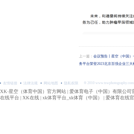
上一篇：
会议预告丨星空（中国）
务平台荣登2023北京百强企业三大
® 2010 www.tswphotography.com
友情链接
法律法规
网站地图
隐私权限
XK·星空（体育中国）官方网站
|
爱体育电子（中国）有限公司
在线平台
|
XK在线
|
xk体育平台_xk体育（中国）
|
爱体育在线