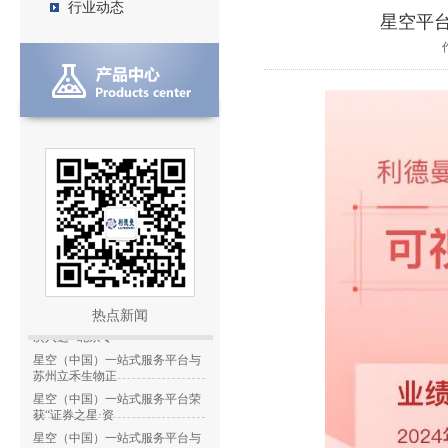
行业动态
星空（中国）一站式服务平台在
星空平台
2018年卫生部参考
为促进医学装备领域发展
山水之都，美丽重庆！利
星空（中国）一站式服务平台荣
获“2017年度中国
2017全国检验大会圆满落幕
星空（中国）一站式服务平台闪
耀CACLP 2025：创新
邀请函丨星空（中国）一站式服
务平台邀您共聚
星空（中国）一站式服务平台获
评中上协“2024上
热点新闻
星空（中国）一站式服务平台再
次入选 “北京专
星空（中国）一站式服务平台与
苏州立禾生物正
星空（中国）一站式服务平台荣
获“证券之星·资
星空（中国）一站式服务平台与