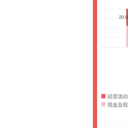
获“2017年度中国
2017全国检验大会圆满落幕
星空（中国）一站式服务平台闪
耀CACLP 2025：创新
邀请函丨星空（中国）一站式服
务平台邀您共聚
星空（中国）一站式服务平台获
评中上协“2024上
星空（中国）一站式服务平台再
次入选 “北京专