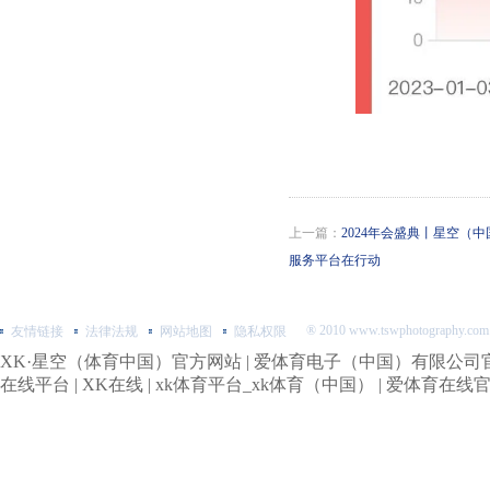
上一篇：
2024年会盛典丨星空（
服务平台在行动
® 2010 www.tswphotography.com
友情链接
法律法规
网站地图
隐私权限
XK·星空（体育中国）官方网站
|
爱体育电子（中国）有限公司
在线平台
|
XK在线
|
xk体育平台_xk体育（中国）
|
爱体育在线