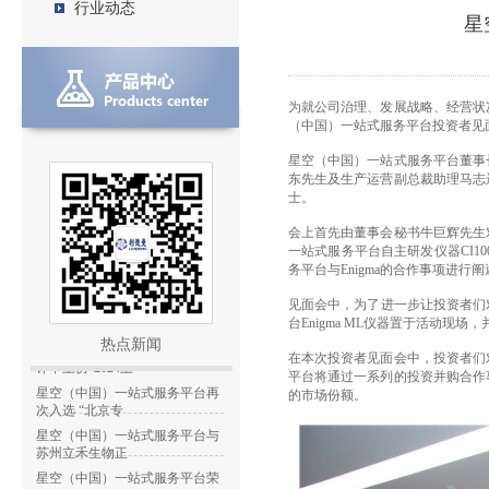
行业动态
星空（中国）一站式服务平台在
星
2017年RELA试验中再
星空（中国）一站式服务平台在
2018年卫生部参考
为促进医学装备领域发展
为就公司治理、发展战略、经营状
（中国）一站式服务平台投资者见面会
山水之都，美丽重庆！利
星空（中国）一站式服务平台董事
东先生及生产运营副总裁助理马志
星空（中国）一站式服务平台荣
获“2017年度中国
士。
2017全国检验大会圆满落幕
会上首先由董事会秘书牛巨辉先生
一站式服务平台自主研发仪器CI1
星空（中国）一站式服务平台闪
务平台与Enigma的合作事项进
耀CACLP 2025：创新
见面会中，为了进一步让投资者们对
邀请函丨星空（中国）一站式服
台Enigma ML仪器置于活动现
务平台邀您共聚
热点新闻
星空（中国）一站式服务平台获
在本次投资者见面会中，投资者们
评中上协“2024上
平台将通过一系列的投资并购合作
星空（中国）一站式服务平台再
的市场份额。
次入选 “北京专
星空（中国）一站式服务平台与
苏州立禾生物正
星空（中国）一站式服务平台荣