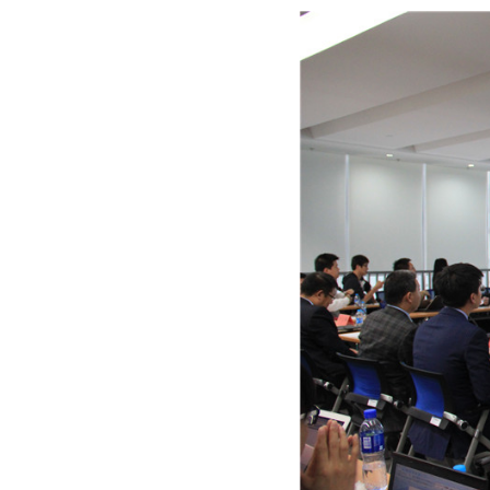
喜讯：星空（中国）一站式服务
平台荣获“2018年
喜讯：星空（中国）一站式服务
平台参考实验室
星空（中国）一站式服务平台成
功举办2018年代理
星空（中国）一站式服务平台盛
大亮相2018美国芝
星空（中国）一站式服务平台在
2017年RELA试验中再
星空（中国）一站式服务平台在
2018年卫生部参考
为促进医学装备领域发展
山水之都，美丽重庆！利
星空（中国）一站式服务平台荣
获“2017年度中国
2017全国检验大会圆满落幕
星空（中国）一站式服务平台闪
耀CACLP 2025：创新
邀请函丨星空（中国）一站式服