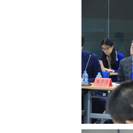
喜讯丨星空（中国）一站式服务
平台荣登2023北京
会议回顾丨第二届ZAODX世界
会议预告丨星空（中国）一站式
服务平台与您相
汇聚智慧 ：善济学社第一
热烈祝贺：广开控股生命
广州开发区管委会副主任
广州市黄埔区委书记陈杰
星空（中国）一站式服务平台与
高博医疗集团达
喜讯！星空（中国）一站式服务
平台成功入选“
喜讯！星空（中国）一站式服务
平台获评北京市
喜讯！星空（中国）一站式服务
平台医学参考实
星空（中国）一站式服务平台荣