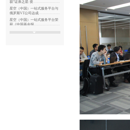
获“证券之星·资
星空（中国）一站式服务平台与
俄罗斯VT公司达成
星空（中国）一站式服务平台荣
获《中国基金报
清远市市委副书记、市长
中国品牌日丨 星空（中国）一站
式服务平台以品
活动回顾丨响应健康中国
IFCC执行委员会秘书长及北
星空平台丨星空（中国）一站式
服务平台2023年度
2024年会盛典丨星空（中国）一
站式服务平台年会
喜报|星空（中国）一站式服务平
台获评北京经开
科研创新│星空（中国）一站式
服务平台ST2科研
科研创新 │ 星空（中国）一站式
服务平台子公司