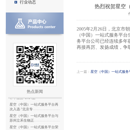
行业动态
星空（中国）一站式服务平台在
热烈祝贺星空（
2017年RELA试验中再
星空（中国）一站式服务平台在
2018年卫生部参考
为促进医学装备领域发展
2005年2月26日，北京
（中国）一站式服务平台
山水之都，美丽重庆！利
务平台公司已经连续多年
再接再厉、发扬成绩，争
星空（中国）一站式服务平台荣
获“2017年度中国
2017全国检验大会圆满落幕
星空（中国）一站式服务平台闪
上一篇：
星空（中国）一站式服务
耀CACLP 2025：创新
邀请函丨星空（中国）一站式服
务平台邀您共聚
热点新闻
星空（中国）一站式服务平台获
评中上协“2024上
星空（中国）一站式服务平台再
次入选 “北京专
星空（中国）一站式服务平台与
苏州立禾生物正
星空（中国）一站式服务平台荣