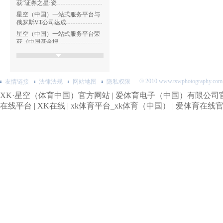
获“证券之星·资
星空（中国）一站式服务平台与
俄罗斯VT公司达成
星空（中国）一站式服务平台荣
获《中国基金报
清远市市委副书记、市长
中国品牌日丨 星空（中国）一站
式服务平台以品
® 2010 www.tswphotography.com
友情链接
法律法规
网站地图
隐私权限
活动回顾丨响应健康中国
XK·星空（体育中国）官方网站
|
爱体育电子（中国）有限公司
在线平台
|
XK在线
|
xk体育平台_xk体育（中国）
|
爱体育在线
IFCC执行委员会秘书长及北
星空平台丨星空（中国）一站式
服务平台2023年度
2024年会盛典丨星空（中国）一
站式服务平台年会
喜报|星空（中国）一站式服务平
台获评北京经开
科研创新│星空（中国）一站式
服务平台ST2科研
科研创新 │ 星空（中国）一站式
服务平台子公司