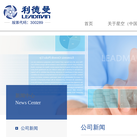
心系武汉|北京星空（中国）一站
式服务平台向湖
喜讯：星空（中国）一站式服务
首页
关于星空（中
平台荣获“科技
“乘风.破浪.共创.辉煌”
人力资源
星空（中
喜讯：星空（中国）一站式服务
平台喜迎高新科
感恩有你 一路同行 丨利德
强强联手 共铸辉煌 | 利德
喜讯：星空（中国）一站式服务
平台荣获“2018年
喜讯：星空（中国）一站式服务
新闻中心
平台参考实验室
News Center
星空（中国）一站式服务平台成
功举办2018年代理
星空（中国）一站式服务平台盛
大亮相2018美国芝
公司新闻
星空（中国）一站式服务平台在
公司新闻
2017年RELA试验中再